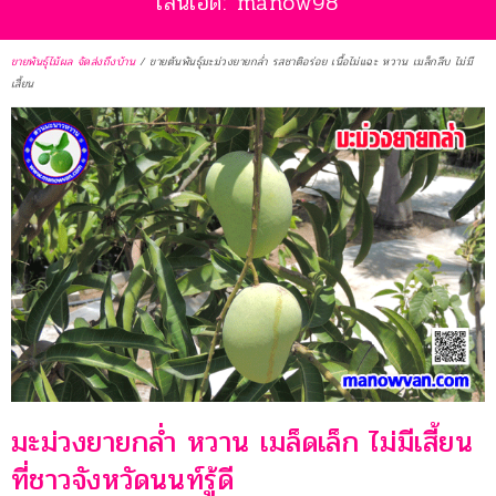
ไลน์ไอดี: manow98
ขายพันธุ์ไม้ผล จัดส่งถึงบ้าน
/
ขายต้นพันธุ์มะม่วงยายกล่ำ รสชาติอร่อย เนื้อไม่แฉะ หวาน เมล็กลีบ ไม่มี
เสี้ยน
มะม่วงยายกล่ำ หวาน เมล็ดเล็ก ไม่มีเสี้ยน
ที่ชาวจังหวัดนนท์รู้ดี