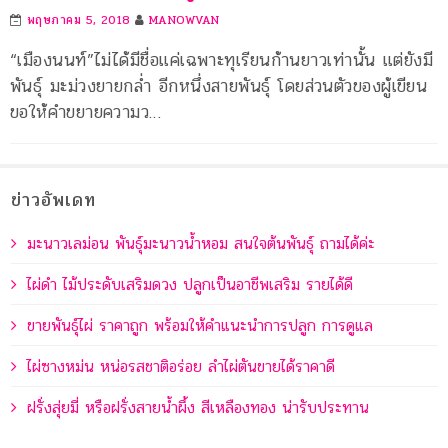
พฤษภาคม 5, 2018
MANOWVAN
“เมืองนนท์”ไม่ได้มีชื่อแค่เฉพาะทุเรียนก้านยาวเท่านั้น แต่ยังมี
พันธุ์ มะม่วงยายกล่ำ อีกหนึ่งสายพันธุ์ โดยส่วนตัวของผู้เขียน
ขอให้คำขยายความว…
ข่าวอัพเดท
มะนาวเลม่อน พันธุ์มะนาวน้ำหอม สนใจต้นพันธุ์ ถามได้ค่ะ
ไผ่ดำ ไม้ประดับเสริมดวง ปลูกเป็นอาชีพเสริม รายได้ดี
ขายพันธุ์ไผ่ ราคาถูก พร้อมให้คำแนะนำการปลูก การดูแล
ไผ่ซางหม่น หน่อรสชาติอร่อย ลำไผ่ตันขายได้ราคาดี
ฝรั่งสุ่ยมี่ หรือฝรั่งสายน้ำผึ้ง สีเหลืองทอง น่ารับประทาน