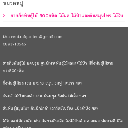
หมวดหมู่
ขายกิ่งพันธุ์ไม้ 500ชนิด ไม้ผล ไม้ป่าและต้นสมุนไพร ไม้ใบ
thaicentralgarden@gmail.com
0891710545
ขายกิ่งพันธุ์ไม้ นคปฐม ศูนย์เพาะพันธุ์ไม้ผลและไม้ป่า มีกิ่งพันธุ์ไม้ขาย
กว่า500ชนิด
กิ่งพันธุ์ไม้ผล เช่น มะม่วง ขนุน ชมพู่ มะนาว ฯลฯ
ต้นกล้าไม้ป่าทนแล้ง เช่น ต้นพยุง ชิงชัน ไม้เต็ง ฯลฯ
ต้นพันธุ์สมุนไพร ต้นปีกไก่ดำ เถาวัลย์เปรียง แป๊ะตำปึง ฯลฯ
ไม้ใบและไม้ประดับ เช่น ต้นยางอินเดีย ไผ่ฟิลิปินส์ มรกตแดง พัดนางชี ฟิโล