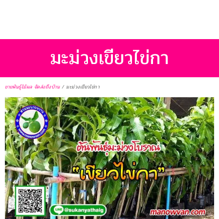
มะม่วงเขียวไข่กา
ขายพันธุ์ไม้ผล จัดส่งถึงบ้าน
/
มะม่วงเขียวไข่กา