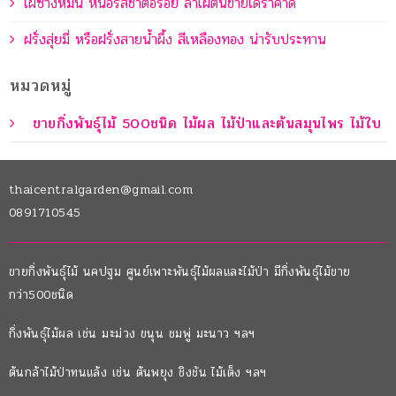
ไผ่ซางหม่น หน่อรสชาติอร่อย ลำไผ่ตันขายได้ราคาดี
ฝรั่งสุ่ยมี่ หรือฝรั่งสายน้ำผึ้ง สีเหลืองทอง น่ารับประทาน
หมวดหมู่
ขายกิ่งพันธุ์ไม้ 500ชนิด ไม้ผล ไม้ป่าและต้นสมุนไพร ไม้ใบ
thaicentralgarden@gmail.com
0891710545
ขายกิ่งพันธุ์ไม้ นคปฐม ศูนย์เพาะพันธุ์ไม้ผลและไม้ป่า มีกิ่งพันธุ์ไม้ขาย
กว่า500ชนิด
กิ่งพันธุ์ไม้ผล เช่น มะม่วง ขนุน ชมพู่ มะนาว ฯลฯ
ต้นกล้าไม้ป่าทนแล้ง เช่น ต้นพยุง ชิงชัน ไม้เต็ง ฯลฯ