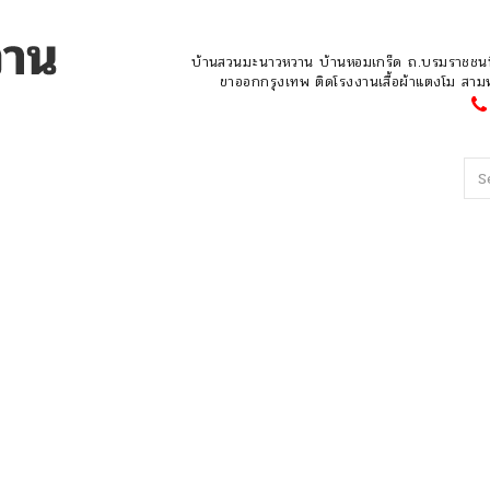
บ้านสวนมะนาวหวาน บ้านหอมเกร็ด ถ.บรมราชชนน
ขาออกกรุงเทพ ติดโรงงานเสื้อผ้าแตงโม ส