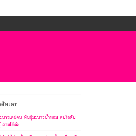
วอัพเดท
ะนาวเลม่อน พันธุ์มะนาวน้ำหอม สนใจต้น
ุ์ ถามได้ค่ะ