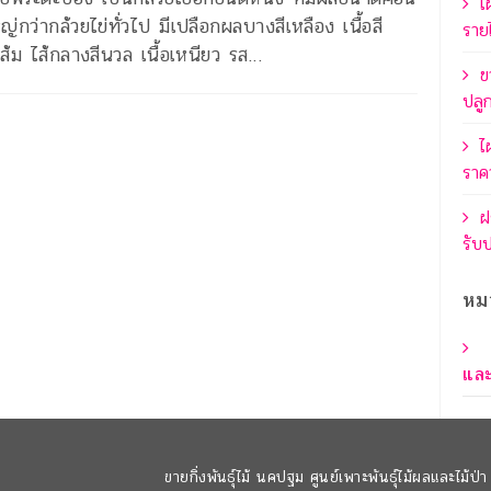
ไ
ญ่กว่ากล้วยไข่ทั่วไป มีเปลือกผลบางสีเหลือง เนื้อสี
รายไ
ส้ม ไส้กลางสีนวล เนื้อเหนียว รส…
ข
ปลู
ไ
ราค
ฝ
รับ
หม
และ
ขายกิ่งพันธุ์ไม้ นคปฐม ศูนย์เพาะพันธุ์ไม้ผลและไม้ป่า 