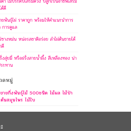
ผ่ดำ ไม้ประดับเสริมดวง ปลูกเป็นอาชีพเสริม
ด้ดี
ายพันธุ์ไผ่ ราคาถูก พร้อมให้คำแนะนำการ
ก การดูแล
ผ่ซางหม่น หน่อรสชาติอร่อย ลำไผ่ตันขายได้
าดี
รั่งสุ่ยมี่ หรือฝรั่งสายน้ำผึ้ง สีเหลืองทอง น่า
ประทาน
วดหมู่
ขายกิ่งพันธุ์ไม้ 500ชนิด ไม้ผล ไม้ป่า
ต้นสมุนไพร ไม้ใบ
มี