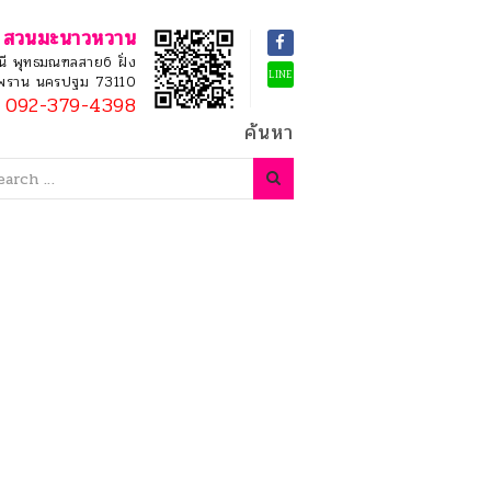
สวนมะนาวหวาน
ี พุทธมณฑลสาย6 ฝั่ง
LINE
ามพราน นครปฐม 73110
092-379-4398
ค้นหา