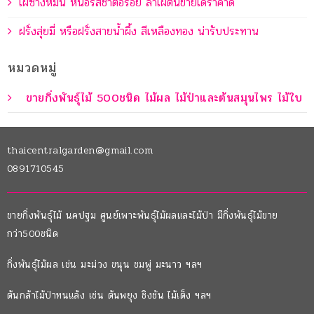
ไผ่ซางหม่น หน่อรสชาติอร่อย ลำไผ่ตันขายได้ราคาดี
ฝรั่งสุ่ยมี่ หรือฝรั่งสายน้ำผึ้ง สีเหลืองทอง น่ารับประทาน
หมวดหมู่
ขายกิ่งพันธุ์ไม้ 500ชนิด ไม้ผล ไม้ป่าและต้นสมุนไพร ไม้ใบ
thaicentralgarden@gmail.com
0891710545
ขายกิ่งพันธุ์ไม้ นคปฐม ศูนย์เพาะพันธุ์ไม้ผลและไม้ป่า มีกิ่งพันธุ์ไม้ขาย
กว่า500ชนิด
กิ่งพันธุ์ไม้ผล เช่น มะม่วง ขนุน ชมพู่ มะนาว ฯลฯ
ต้นกล้าไม้ป่าทนแล้ง เช่น ต้นพยุง ชิงชัน ไม้เต็ง ฯลฯ