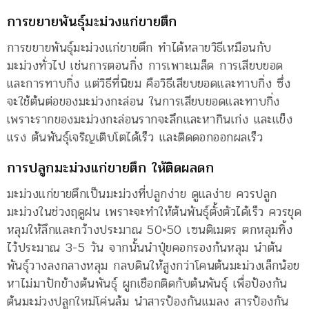
การขยายพันธุ์มะม่วงแก่ขายตึก
การขยายพันธุ์มะม่วงแก่ขายตึก ทำได้หลายวิธีเหมือนกับ
มะม่วงทั่วไป เช่นการตอนกิ่ง การเพาะเมล็ด การเสียบยอด
และการทาบกิ่ง แต่วิธีที่นิยม คือวิธีเสียบยอดและทาบกิ่ง ซึ่ง
จะใช้ต้นต่อของมะม่วงกะล่อน ในการเสียบยอดและทาบกิ่ง
เพราะรากของมะม่วงกะล่อนรากจะลึกและหากินเก่ง และแข็ง
แรง ต้นพันธุ์เจริญเติบโตได้เร็ว และติดดอกออกผลเร็ว
การปลูกมะม่วงแก่ขายตึก ให้ติดผลดก
มะม่วงแก่ขายตึกเป็นมะม่วงที่ปลูกง่าย ดูแลง่าย ควรปลูก
มะม่วงในช่วงฤดูฝน เพราะจะทำให้ต้นพันธุ์ตั้งตัวได้เร็ว ควรขุด
หลุมให้ลึกและกว้างประมาณ 50×50 เซนติเมตร ตกหลุมทิ้ง
ไว้ประมาณ 3-5 วัน จากนั้นนำปุ๋ยคอกรองก้นหลุม นำต้น
พันธุ์วางลงกลางหลุม กลบดินให้สูงกว่าโคนต้นมะม่วงเล็กน้อย
หาไม่มาปักข้างต้นพันธุ์ ผูกเชือกติดกับต้นพันธุ์ เพื่อป้องกัน
ต้นมะม่วงปลูกใหม่โค่นล้ม นำสารป้องกันแมลง สารป้องกัน