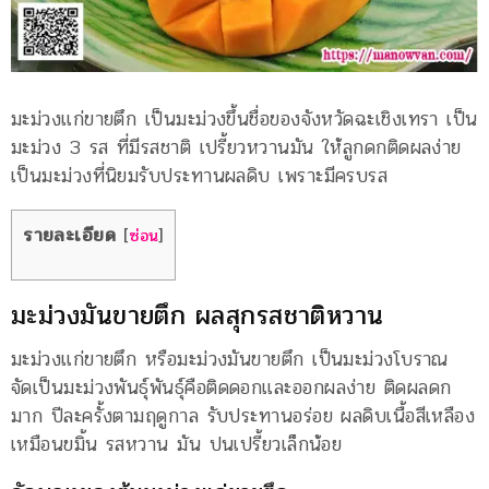
มะม่วงแก่ขายตึก เป็นมะม่วงขึ้นชื่อของจังหวัดฉะเชิงเทรา เป็น
มะม่วง 3 รส ที่มีรสชาติ เปรี้ยวหวานมัน ให้ลูกดกติดผลง่าย
เป็นมะม่วงที่นิยมรับประทานผลดิบ เพราะมีครบรส
รายละเอียด
[
ซ่อน
]
มะม่วงมันขายตึก ผลสุกรสชาติหวาน
มะม่วงแก่ขายตึก หรือมะม่วงมันขายตึก เป็นมะม่วงโบราณ
จัดเป็นมะม่วงพันธุ์พันธุ์คือติดดอกและออกผลง่าย ติดผลดก
มาก ปีละครั้งตามฤดูกาล รับประทานอร่อย ผลดิบเนื้อสีเหลือง
เหมือนขมิ้น รสหวาน มัน ปนเปรี้ยวเล็กน้อย