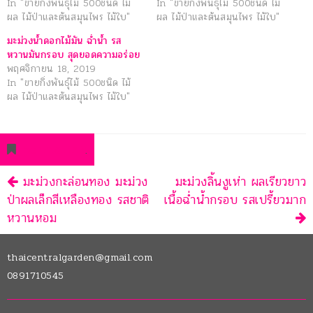
In "ขายกิ่งพันธุ์ไม้ 500ชนิด ไม้
In "ขายกิ่งพันธุ์ไม้ 500ชนิด ไม้
ผล ไม้ป่าและต้นสมุนไพร ไม้ใบ"
ผล ไม้ป่าและต้นสมุนไพร ไม้ใบ"
มะม่วงน้ำดอกไม้มัน ฉ่ำน้ำ รส
หวานมันกรอบ สุดยอดความอร่อย
พฤศจิกายน 18, 2019
In "ขายกิ่งพันธุ์ไม้ 500ชนิด ไม้
ผล ไม้ป่าและต้นสมุนไพร ไม้ใบ"
permalink
.
นำทาง
มะม่วงกะล่อนทอง มะม่วง
มะม่วงลิ้นงูเห่า ผลเรียวยาว
ป่าผลเล็กสีเหลืองทอง รสชาติ
เนื้อฉ่ำน้ำกรอบ รสเปรี้ยวมาก
หวานหอม
thaicentralgarden@gmail.com
0891710545