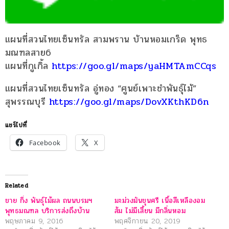
แผนที่สวนไทยเซ็นทรัล สามพราน บ้านหอมเกร็ด พุทธ
มณฑลสาย6
แผนที่กูเกิ้ล
https://goo.gl/maps/yaHMTAmCCqs
แผนที่สวนไทยเซ็นทรัล อู่ทอง “ศูนย์เพาะชำพันธุ์ไม้”
สุพรรณบุรี
https://goo.gl/maps/DovXKthKD6n
แชร์ไปที่
Facebook
X
Related
ขาย กิ่ง พันธุ์ไม้ผล ถนนบรมฯ
มะม่วงมันขุนศรี เนื้อสีเหลืองอม
พุทธมณฑล บริการส่งถึงบ้าน
ส้ม ไม่มีเสี้ยน มีกลิ่นหอม
พฤษภาคม 9, 2016
พฤศจิกายน 20, 2019