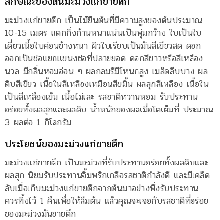
ลักษณะของต้นมะม่วงแก่ขายตึก
มะม่วงแก่ขายตึก เป็นไม้ยืนต้นที่มีความสูงของต้นประมาณ
10-15 เมตร แตกกิ่งก้านหนาแน่นเป็นพุ่มกว้าง ใบเป็นใบ
เดี่ยวเนื้อใบค่อนข้างหนา ผิวใบเรียบเป็นมันสีเขียวสด ดอก
ออกเป็นช่อแยกแขนงช่อที่ปลายยอด ดอกสีขาวหรือสีเหลือง
นวล มีกลิ่นหอมอ่อน ๆ ผลกลมรีมีโหนกสูง เมล็ดลีบบาง ผล
ดิบสีเขียว เนื้อในสีเหลืองเหมือนสีขมิ้น ผลสุกสีเหลือง เนื้อใน
เป็นสีเหลืองเข้ม เนื้อไม่เละ รสชาติหวานหอม รับประทาน
อร่อยทั้งผลสุกและผลดิบ น้ำหนักของผลเมื่อโตเต็มที่ ประมาณ
3 ผลต่อ 1 กิโลกรัม
ประโยชน์ของมะม่วงแก่ขายตึก
มะม่วงแก่ขายตึก เป็นมะม่วงที่รับประทานอร่อยทั้งผลดิบและ
ผลสุก นิยมรับประทานจิ้มพริกเกลือรสชาติกำลังดี และมีเคล็ด
ลับเมื่อเก็บมะม่วงแก่ขายตึกจากต้นมาอย่างพึ่งรับประทาน
ควรทิ้งไว้ 1 คืนเพื่อให้ลืมต้น แล้วคุณจะเจอกับรสชาติที่อร่อย
ของมะม่วงมันขายตึก