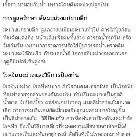
เชื้อรา มาผสมกับน้ำ เทราดโคนต้นมะม่วงปลูกใหม่
การดูแลรักษา ต้นมะม่วงแก่ขายตึก
มะม่วงแก่ขายตึก ดูแลง่ายเหมือนมะม่วงทั่วไป ควรใส่ปุ๋ยก่อน
ที่จะตัดแต่งกิ่ง หน้าแล้งหรือฝนทิ้งช่วง ควรรดน้ำทุกวัน หรือ
วันเว้นวัน เพราะเวลาราดสารหรือใส่ปุ๋ยควรรดน้ำเพราะต้น
มะม่วงจะได้กินเร็ว ถ้าระบบน้ำดี โอกาสที่มะม่วงจะออกนอก
ฤดูก็มีเปอร์เซ็นสูงค่ะ
โรคในมะม่วงและวิธีการป้องกัน
โรคในมะม่วง โรคที่พบมาก คือ
โรคแอนแทรคโนส
เป็นโรคพืช
ที่จะทำลายทุกส่วนของต้นมะม่วง ทำให้ใบมะม่วงเป็นจุดสี
น้ำตาล ใบบิดเบี้ยว ผลอ่อนจะปรากฎ แผลสีน้ำตาลเข้มขนาด
เล็ก อาการจะเห็นเด่นชัดเมื่อผลเริ่มสุกแผลจะขยายใหญ่ขึ้น
เป็นสีน้ำตาลเขัม
วิธีป้องกัน
ควรฉีดพ่นสารป้องกันและกำจัด
โรคพืช ซึ่งเป็นวิธีการเดียวที่จะลดความเสียหายจากโรคนี้ได้
อย่างรวดเร็วและทันเหตุการณ์ ตัดกิ่งที่เป็นโรคออกมาทำลาย