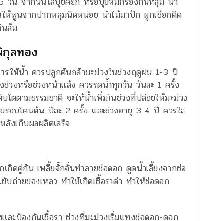
วัน จากนั้นใส่ปุ๋ยคอก หรือปุ๋ยหมักรองก้นหลุม นำ
ให้พูนจากปากหลุมนิดหน่อย นำไม้มาปัก ผูกเชือกติด
่นล้ม
พิกุลทอง
ารให้น้ำ
ควรปลูกต้นกล้ามะม่วงในช่วงฤดูฝน 1-3 ปี
ช่วงหรือช่วงหน้าแล้ง ควรรดน้ำทุกวัน วันละ 1 ครั้ง
ิบโตตามธรรมชาติ จะให้น้ำเพิ่มในช่วงที่ปล่อยให้มะม่วง
ุ๋ยรอบโคนต้น ปีละ 2 ครั้ง และช่วงอายุ 3-4 ปี ควรใส่
ะหลังเก็บผลผลิตเสร็จ
กเกิดคู่กัน เพลี้ยจั๊กจั่นทำลายช่อดอก ดูดน้ำเลี้ยงจากช่อ
จะขับถ่ายของเหลว ทำให้เกิดเชื้อราดำ ทำให้ช่อดอก
ะป้องกันเชื้อรา ช่วงที่มะม่วงเริ่มแทงช่อดอก-ดอก