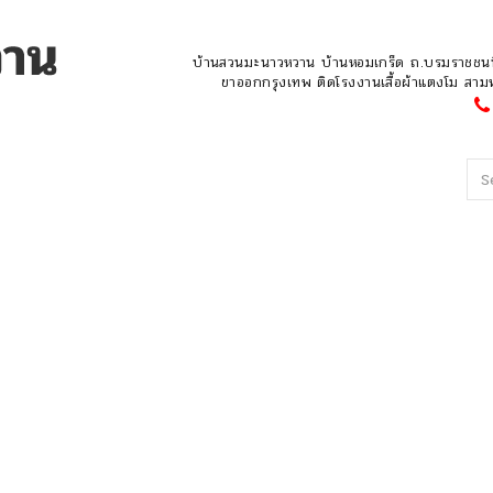
บ้านสวนมะนาวหวาน บ้านหอมเกร็ด ถ.บรมราชชนน
ขาออกกรุงเทพ ติดโรงงานเสื้อผ้าแตงโม ส