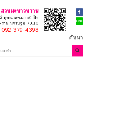
สวนมะนาวหวาน
ี พุทธมณฑลสาย6 ฝั่ง
LINE
ามพราน นครปฐม 73110
092-379-4398
ค้นหา