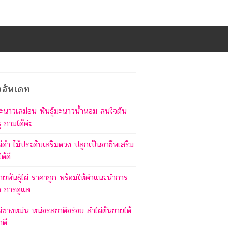
วอัพเดท
ะนาวเลม่อน พันธุ์มะนาวน้ำหอม สนใจต้น
ุ์ ถามได้ค่ะ
ผ่ดำ ไม้ประดับเสริมดวง ปลูกเป็นอาชีพเสริม
ด้ดี
ายพันธุ์ไผ่ ราคาถูก พร้อมให้คำแนะนำการ
ก การดูแล
ผ่ซางหม่น หน่อรสชาติอร่อย ลำไผ่ตันขายได้
าดี