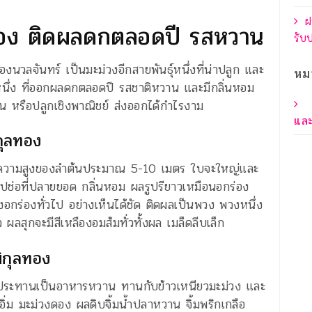
ฝ
ลทอง ติดผลดกตลอดปี รสหวาน
รับ
งนวลจันทร์ เป็นมะม่วงอีกสายพันธุ์หนึ่งที่น่าปลูก และ
หม
ธุ์หนึ่ง ที่ออกผลดกตลอดปี รสชาติหวาน และมีกลิ่นหอม
อน หรือปลูกเชิงพาณิชย์ ส่งออกได้กำไรงาม
และ
กุลทอง
นมีความสูงของลำต้นประมาณ 5-10 เมตร ใบจะใหญ่และ
ปช่อที่ปลายยอด กลิ่นหอม ผลรูปรียาวเหมือนอกร่อง
งอกร่องทั่วไป อย่างเห็นได้ชัด ติดผลเป็นพวง พวงหนึ่ง
ลสุกจะมีสีเหลืองอมส้มทั่วทั้งผล เมล็ดลีบเล็ก
ิกุลทอง
ับประทานเป็นอาหารหวาน ทานกับข้าวเหนียวมะม่วง และ
ิ่ม มะม่วงดอง ผลดิบจิ้มน้ำปลาหวาน จิ้มพริกเกลือ