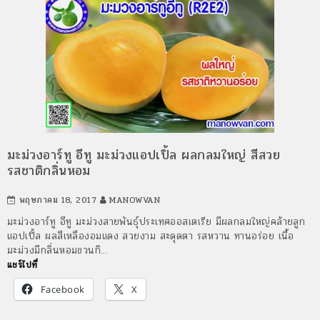
มะม่วงอาร์ทู อีทู มะม่วงแอปเปิ้ล ผลกลมใหญ่ สีสวย
รสชาติกลิ่นหอม
พฤษภาคม 18, 2017
MANOWVAN
มะม่วงอาร์ทู อีทู มะม่วงสายพันธุ์ประเทศออสเตเรีย มีผลกลมใหญ่คล้ายลูก
แอปเปิ้ล ผลสีเหลืองอมแดง สวยงาม สะดุดตา รสหวาน ทานอร่อย เนื้อ
มะม่วงมีกลิ่นหอมชวนกิ…
แชร์ไปที่
Facebook
X