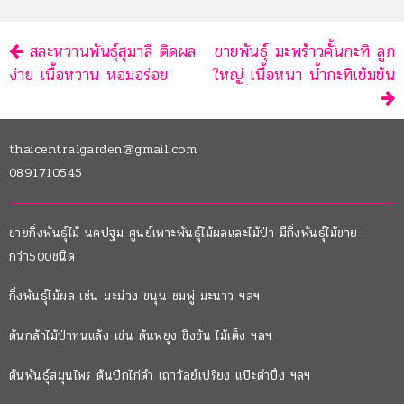
นำทาง
สละหวานพันธุ์สุมาลี ติดผล
ขายพันธุ์ มะพร้าวคั้นกะทิ ลูก
ง่าย เนื้อหวาน หอมอร่อย
ใหญ่ เนื้อหนา น้ำกะทิเข้มข้น
thaicentralgarden@gmail.com
0891710545
ขายกิ่งพันธุ์ไม้ นคปฐม ศูนย์เพาะพันธุ์ไม้ผลและไม้ป่า มีกิ่งพันธุ์ไม้ขาย
กว่า500ชนิด
กิ่งพันธุ์ไม้ผล เช่น มะม่วง ขนุน ชมพู่ มะนาว ฯลฯ
ต้นกล้าไม้ป่าทนแล้ง เช่น ต้นพยุง ชิงชัน ไม้เต็ง ฯลฯ
ต้นพันธุ์สมุนไพร ต้นปีกไก่ดำ เถาวัลย์เปรียง แป๊ะตำปึง ฯลฯ