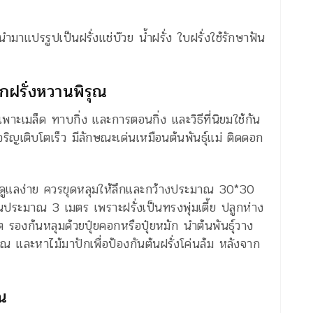
มาแปรรูปเป็นฝรั่งแช่บ๊วย น้ำฝรั่ง ใบฝรั่งใช้รักษาฟัน
ูกฝรั่งหวานพิรุณ
พาะเมล็ด ทาบกิ่ง และการตอนกิ่ง และวิธีที่นิยมใช้กัน
 เจริญเติบโตเร็ว มีลักษณะเด่นเหมือนต้นพันธุ์แม่ ติดดอก
ดูแลง่าย ควรขุดหลุมให้ลึกและกว้างประมาณ 30*30
นประมาณ 3 เมตร เพราะฝรั่งเป็นทรงพุ่มเตี้ย ปลูกห่าง
 รองก้นหลุมด้วยปุ๋ยคอกหรือปุ๋ยหมัก นำต้นพันธุ์วาง
และหาไม้มาปักเพื่อป้องกันต้นฝรั่งโค่นล้ม หลังจาก
ุณ