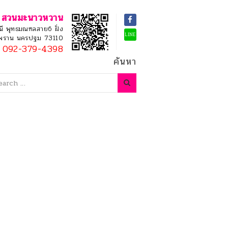
สวนมะนาวหวาน
ี พุทธมณฑลสาย6 ฝั่ง
LINE
ามพราน นครปฐม 73110
092-379-4398
ค้นหา