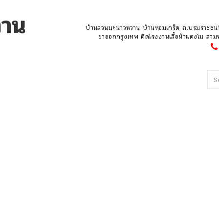
บ้านสวนมะนาวหวาน บ้านหอมเกร็ด ถ.บรมราชชนน
ขาออกกรุงเทพ ติดโรงงานเสื้อผ้าแตงโม ส