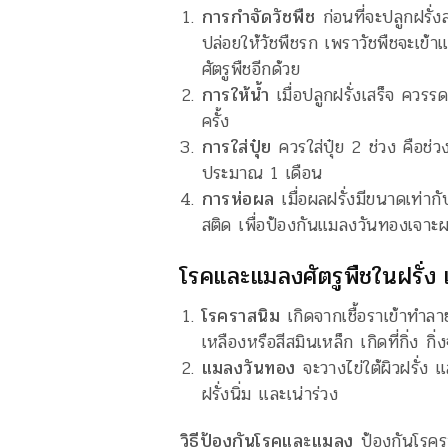
การกำจัดวัชพืช
ก่อนที่จะปลูกฝรั่
ปล่อยให้วัชพืชรก เพราวัชพืชจะเข้า
ศัตรูพืชอีกด้วย
การให้น้ำ
เมื่อปลูกฝรั่งเสร็จ ควรร
ครั้ง
การใส่ปุ๋ย
ควรใส่ปุ๋ย 2 ช่วง คือช่ว
ประมาณ 1 เดือน
การห่อผล
เมื่อผลฝรั่งมีขนาดเท่
สติด เพื่อป้องกันแมลงวันทองเจาะผ
โรคและแมลงศัตรูพืชในฝรั่ง 
โรคราสนิม
เกิดจากเชื้อราเข้าทำลาย
เหลืองหรือสีสมินเหล็ก เกิดที่กิ่ง ก
แมลงวันทอง
จะวางไข่ใต้ผิวฝรั่ง แ
ฝรั่งนิ่ม และเน่าร่วง
วิธีป้องกันโรคและแมลง
ป้องกันโรครา