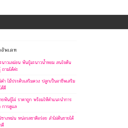
วอัพเดท
ะนาวเลม่อน พันธุ์มะนาวน้ำหอม สนใจต้น
ุ์ ถามได้ค่ะ
ผ่ดำ ไม้ประดับเสริมดวง ปลูกเป็นอาชีพเสริม
ด้ดี
ายพันธุ์ไผ่ ราคาถูก พร้อมให้คำแนะนำการ
ก การดูแล
ผ่ซางหม่น หน่อรสชาติอร่อย ลำไผ่ตันขายได้
าดี