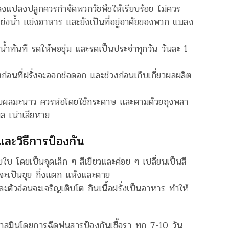
งลงแปลงปลูกควรกำจัดพวกวัชพืชให้เรียบร้อย ไม่ควร
แย่งน้ำ แย่งอาหาร และยังเป็นที่อยู่อาศัยของพวก แมลง
ดน้ำทันที รดให้พอชุ่ม และรดเป็นประจำทุกวัน วันละ 1
งก่อนที่ฝรั่งจะออกช่อดอก และช่วงก่อนเก็บเกี่ยวผลผลิต
ากับผลมะนาว ควรห่อโดยใช้กระดาษ และตามด้วยถุงพลา
ล เน่าเสียหาย
และวิธีการป้องกัน
ใบ โดยเป็นจุดเล็ก ๆ สีเขียวและค่อย ๆ เปลี่ยนเป็นสี
ิ่งจะเป็นขุย กิ่งแตก แห้งและตาย
ละตัวอ่อนจะเจริญเติบโต กินเนื้อฝรั่งเป็นอาหาร ทำให้
สมินโดยการฉีดพ่นสารป้องกันเชื้อรา ทุก 7-10 วัน