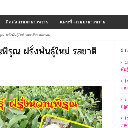
ติดต่อสวนมะนาวหวาน
แผนที่-สวนมะนาวหวาน
พิรุณ ฝรั่งพันธุ์ใหม่ รสชาติหวานกรอบ
นพิรุณ ฝรั่งพันธุ์ใหม่ รสชาติ
ข่า
ม
พันธ
ไ
รายไ
ข
ปลู
ไ
ราค