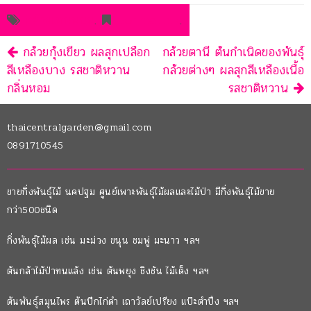
กล้วยเทพพนม
.
permalink
.
นำทาง
กล้วยกุ้งเขียว ผลสุกเปลือก
กล้วยตานี ต้นกำเนิดของพันธุ์
สีเหลืองบาง รสชาติหวาน
กล้วยต่างๆ ผลสุกสีเหลืองเนื้อ
กลิ่นหอม
รสชาติหวาน
thaicentralgarden@gmail.com
0891710545
ขายกิ่งพันธุ์ไม้ นคปฐม ศูนย์เพาะพันธุ์ไม้ผลและไม้ป่า มีกิ่งพันธุ์ไม้ขาย
กว่า500ชนิด
กิ่งพันธุ์ไม้ผล เช่น มะม่วง ขนุน ชมพู่ มะนาว ฯลฯ
ต้นกล้าไม้ป่าทนแล้ง เช่น ต้นพยุง ชิงชัน ไม้เต็ง ฯลฯ
ต้นพันธุ์สมุนไพร ต้นปีกไก่ดำ เถาวัลย์เปรียง แป๊ะตำปึง ฯลฯ