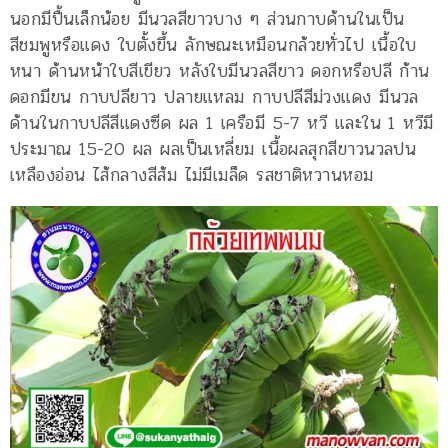
นอกมีปื้นเล็กน้อย มีนวลสีขาวบาง ๆ ส่วนกาบด้านในเป็น
สีชมพูหรือแดง ใบตั้งขึ้น ลักษณะเหมือนกล้วยทั่วไป เนื้อใบ
หนา ด้านหน้าใบสีเขียว หลังใบมีนวลสีขาว ดอกหรือปลี ก้าน
ดอกมีขน กาบปลียาว ปลายแหลม กาบปลีสีม่วงแดง มีนวล
ด้านในกาบปลีสีแดงซีด ผล 1 เครือมี 5-7 หวี และใน 1 หวีมี
ประมาณ 15-20 ผล ผลเป็นเหลี่ยม เนื้อผลสุกสีขาวนวลปน
เหลืองอ่อน ไส้กลางสีส้ม ไม่มีเมล็ด รสชาติหวานหอม