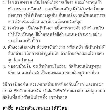
โรคตายพราย
เป็นโรคที่เกิดจากเชื้อรา และเชื้อราจะเข้า
ทำลายราก หรือเหง้า และเชื้อราเจริญเติบโตในท่อน้ำและ
ท่ออหาร ทำให้เกิดการอุดตัน ต้นและใบขาดน้ำและอาหาร
ทำให้ใบเริ่มเหลือง และหี่ยวแห้งตายในที่สุด
โรคใบจุด
เป็นโรคที่เกิดจากเชื้อราหลายตัว เข้าทำลายใบ
ทำให้ใบเป็นจุด สีน้ำตาลหรือสีดำ และแพร่กระจายอย่าง
รวดเร็วและทั่วทั้งใบ
ด้วงงวงไชเหง้า
ด้วงจะเข้าทำราก หรือเหง้า กัดกินทำให้
ต้นกล้วยชะงักการเจริญเติบโต ถ้ากล้วยออกผลแล้ว ผลจะ
สุกก่อนกำหนด
หนอนม้วนใบ
จะเข้าทำลายใบอ่อน กัดกินจนเป็นรูพรุน
ฉีกขาด และม้วนใบเป็นหลอดแอบซ่อนตัวอยู่ใบใบม้วน
วิธีการป้องกัน
ควรเทราดด้วยสารป้องกันเชื้อรา และสารฆ่า
แมลง ที่บริเวณโคนต้น กำจัดวัชพืชให้หมดในแปลงปลูก และ
ตัดใบที่แก่ หรือเป็นโรคทิ้ง เผาทำลาย
หาซื้อ หน่อกล้วยเทพนม ได้ที่ไหน