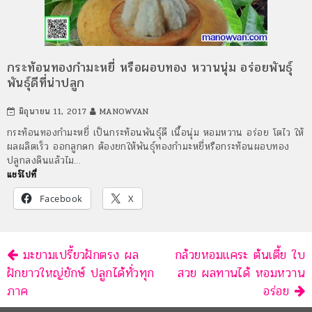
กระท้อนทองกำมะหยี่ หรือผอบทอง หวานนุ่ม อร่อยพันธุ์
พันธุ์ดีที่น่าปลูก
มิถุนายน 11, 2017
MANOWVAN
กระท้อนทองกำมะหยี่ เป็นกระท้อนพันธุ์ดี เนื้อนุ่ม หอมหวาน อร่อย โตไว ให้
ผลผลิตเร็ว ออกลูกดก ต้องยกให้พันธุ์ทองกำมะหยี่หรือกระท้อนผอบทอง
ปลูกลงดินแล้วไม…
แชร์ไปที่
Facebook
X
นำทาง
มะขามเปรี้ยวฝักตรง ผล
กล้วยหอมแคระ ต้นเตี้ย ใบ
ฝักยาวใหญ่ยักษ์ ปลูกได้ทั่วทุก
สวย ผลทานได้ หอมหวาน
ภาค
อร่อย