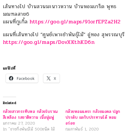
เส้นทางไป บ้านสวนมะนาวหวาน บ้านหอมเกร็ด พุทธ
มณฑลสาย6
แผนที่กูเกิ้ล
https://goo.gl/maps/91orfEPZa2H2
แผนที่เส้นทางไป “ศูนย์เพาะชำพันธุ์ไม้” อู่ทอง สุพรรณบุรี
https://goo.gl/maps/DovXKthKD6n
แชร์ไปที่
Facebook
X
Related
กล้วยสาวกระทืบหอ กล้วยโบราณ
กล้วยหอมแคระ กล้วยมงคล ปลูก
สีเหลือง รสชาติหวาน เนื้อนุ่มฟู
ประดับ ผลรับประทานได้ หอม
มกราคม 27, 2020
อร่อย
In "ขายกิ่งพันธุ์ไม้ 500ชนิด ไม้
กุมภาพันธ์ 1, 2020