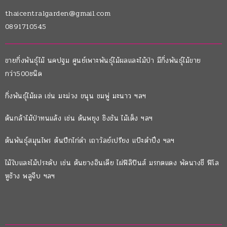
thaicentralgarden@gmail.com
0891710545
ขายกิ่งพันธุ์ไม้ นคปฐม ศูนย์เพาะพันธุ์ไม้ผลและไม้ป่า มีกิ่งพันธุ์ไม้ขาย
กว่า500ชนิด
กิ่งพันธุ์ไม้ผล เช่น มะม่วง ขนุน ชมพู่ มะนาว ฯลฯ
ต้นกล้าไม้ป่าทนแล้ง เช่น ต้นพยุง ชิงชัน ไม้เต็ง ฯลฯ
ต้นพันธุ์สมุนไพร ต้นปีกไก่ดำ เถาวัลย์เปรียง แป๊ะตำปึง ฯลฯ
ไม้ใบและไม้ประดับ เช่น ต้นยางอินเดีย ไผ่ฟิลิปินส์ มรกตแดง พัดนางชี ฟิโล
หูช้าง พลูจีบ ฯลฯ